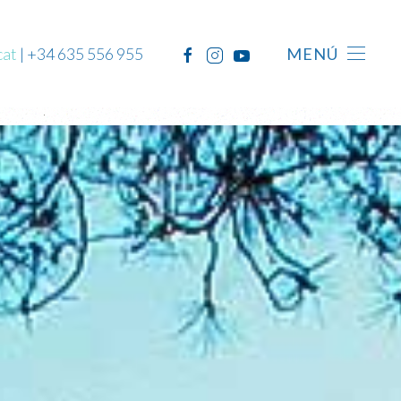
cat
| +34 635 556 955
MENÚ