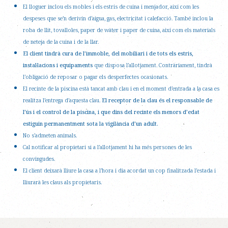
El lloguer inclou els mobles i els estris de cuina i menjador, així com les
despeses que se’n derivin d’aigua, gas, electricitat i calefacció. També inclou la
roba de llit, tovalloles, paper de wàter i paper de cuina, així com els materials
de neteja de la cuina i de la llar.
El client tindrà cura de l’immoble, del mobiliari i de tots els estris,
instal·lacions i equipaments
que disposa l’allotjament. Contràriament, tindrà
l’obligació de reposar o pagar els desperfectes ocasionats.
El recinte de la piscina està tancat amb clau i en el moment d’entrada a la casa es
realitza l’entrega d’aquesta clau.
El receptor de la clau és el responsable de
l’ús i el control de la piscina, i que dins del recinte els menors d’edat
estiguin permanentment sota la vigilància d’un adult.
No s’admeten animals.
Cal notificar al propietari si a l’allotjament hi ha més persones de les
convingudes.
El client deixarà lliure la casa a l’hora i dia acordat un cop finalitzada l’estada i
lliurarà les claus als propietaris.