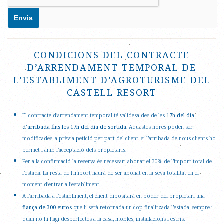
CONDICIONS DEL CONTRACTE
D’ARRENDAMENT TEMPORAL DE
L’ESTABLIMENT D’AGROTURISME DEL
CASTELL RESORT
El contracte d’arrendament temporal té validesa des de les
17h del dia
d’arribada fins les 17h del dia de sortida
. Aquestes hores poden ser
modificades, a prèvia petició per part del client, si l’arribada de nous clients ho
permet i amb l’acceptació dels propietaris.
Per a la confirmació la reserva és necessari abonar el 30% de l’import total de
l’estada. La resta de l’import haurà de ser abonat en la seva totalitat en el
moment d’entrar a l’establiment.
A l’arribada a l’establiment, el client dipositarà en poder del propietari una
fiança de 300 euros
que li serà retornada un cop finalitzada l’estada, sempre i
quan no hi hagi desperfectes a la casa, mobles, instal·lacions i estris.